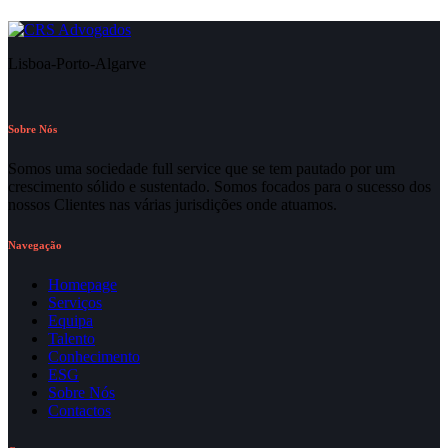
Lisboa-Porto-Algarve
Sobre Nós
Somos uma sociedade full service que se tem pautado por um
crescimento sólido e sustentado. Somos focados para o sucesso dos
nossos Clientes nas várias jurisdições onde atuamos.
Navegação
Homepage
Serviços
Equipa
Talento
Conhecimento
ESG
Sobre Nós
Contactos