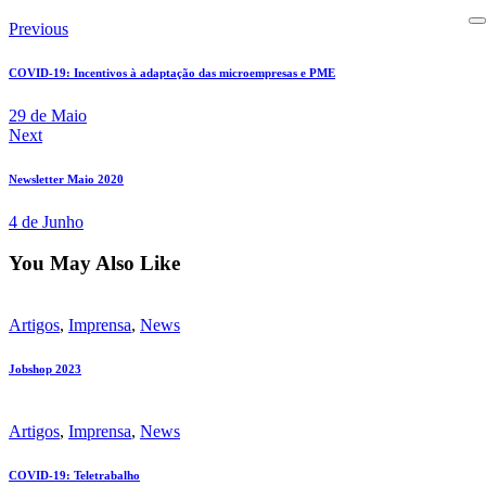
Previous
COVID-19: Incentivos à adaptação das microempresas e PME
29 de Maio
Next
Newsletter Maio 2020
4 de Junho
You May Also Like
Artigos
,
Imprensa
,
News
Jobshop 2023
Artigos
,
Imprensa
,
News
COVID-19: Teletrabalho