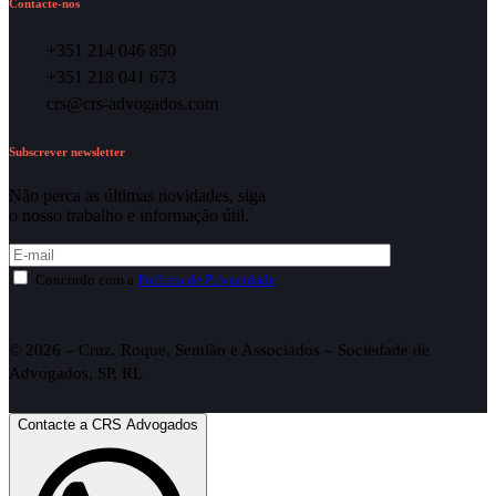
Contacte-nos
+351 214 046 850
+351 218 041 673
crs@crs-advogados.com
Subscrever newsletter
Não perca as últimas novidades, siga
o nosso trabalho e informação útil.
Concordo com a
Política de Privacidade
.
© 2026 – Cruz, Roque, Semião e Associados – Sociedade de
Advogados, SP, RL
Contacte a CRS Advogados