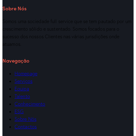
Sobre Nós
Somos uma sociedade full service que se tem pautado por um
crescimento sólido e sustentado. Somos focados para o
sucesso dos nossos Clientes nas várias jurisdições onde
atuamos.
Navegação
Homepage
Serviços
Equipa
Talento
Conhecimento
ESG
Sobre Nós
Contactos