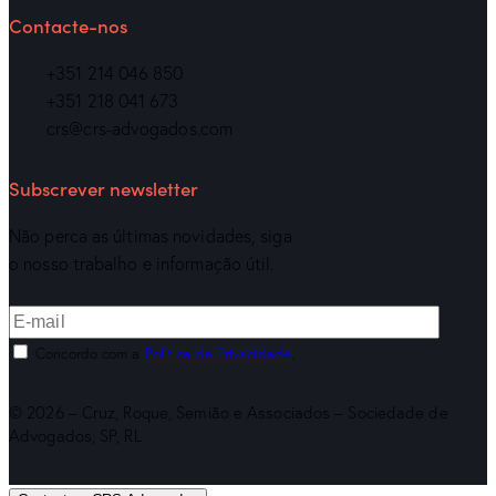
Contacte-nos
+351 214 046 850
+351 218 041 673
crs@crs-advogados.com
Subscrever newsletter
Não perca as últimas novidades, siga
o nosso trabalho e informação útil.
Concordo com a
Política de Privacidade
.
© 2026 – Cruz, Roque, Semião e Associados – Sociedade de
Advogados, SP, RL