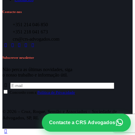
Contacte-nos
+351 214 046 850
+351 218 041 673
crs@crs-advogados.com
Subscrever newsletter
Não perca as últimas novidades, siga
o nosso trabalho e informação útil.
Concordo com a
Política de Privacidade
.
© 2026 – Cruz, Roque, Semião e Associados – Sociedade de
Advogados, SP, RL
Contacte a CRS Advogados