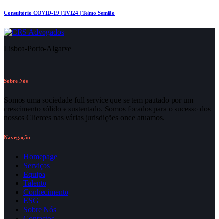
Consultório COVID-19 | TVI24 | Telmo Semião
Lisboa-Porto-Algarve
Sobre Nós
Somos uma sociedade full service que se tem pautado por um
crescimento sólido e sustentado. Somos focados para o sucesso dos
nossos Clientes nas várias jurisdições onde atuamos.
Navegação
Homepage
Serviços
Equipa
Talento
Conhecimento
ESG
Sobre Nós
Contactos