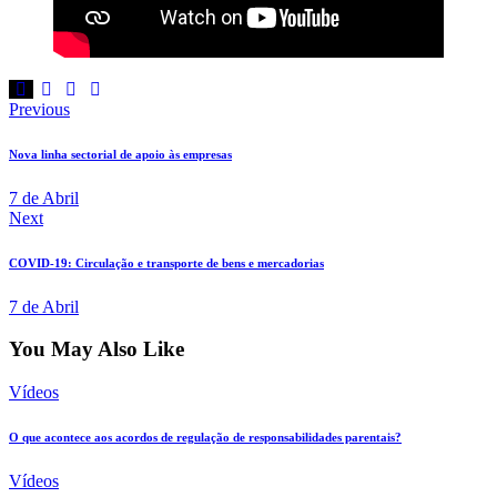
Navegação
Previous
de
Nova linha sectorial de apoio às empresas
artigos
7 de Abril
Next
COVID-19: Circulação e transporte de bens e mercadorias
7 de Abril
You May Also Like
Vídeos
O que acontece aos acordos de regulação de responsabilidades parentais?
Vídeos