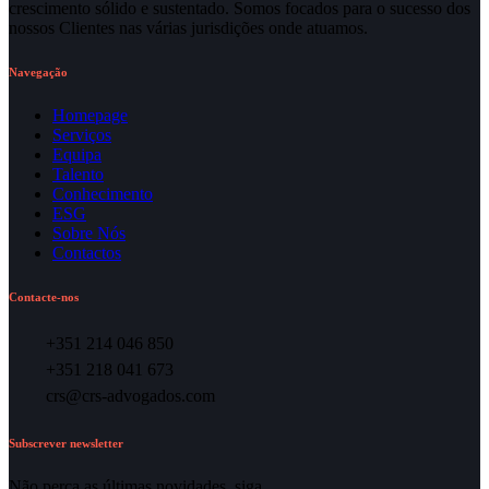
crescimento sólido e sustentado. Somos focados para o sucesso dos
nossos Clientes nas várias jurisdições onde atuamos.
Navegação
Homepage
Serviços
Equipa
Talento
Conhecimento
ESG
Sobre Nós
Contactos
Contacte-nos
+351 214 046 850
+351 218 041 673
crs@crs-advogados.com
Subscrever newsletter
Não perca as últimas novidades, siga