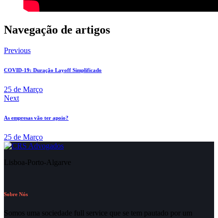
Navegação de artigos
Previous
COVID-19: Duração Layoff Simplificado
25 de Março
Next
As empresas vão ter apoio?
25 de Março
Lisboa-Porto-Algarve
Sobre Nós
Somos uma sociedade full service que se tem pautado por um