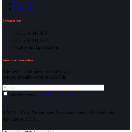
Sobre Nós
Contactos
Contacte-nos
+351 214 046 850
+351 218 041 673
crs@crs-advogados.com
Subscrever newsletter
Não perca as últimas novidades, siga
o nosso trabalho e informação útil.
Concordo com a
Política de Privacidade
.
© 2026 – Cruz, Roque, Semião e Associados – Sociedade de
Advogados, SP, RL