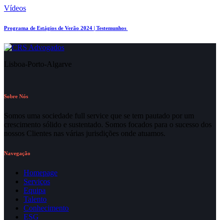
Vídeos
Programa de Estágios de Verão 2024 | Testemunhos
Lisboa-Porto-Algarve
Sobre Nós
Somos uma sociedade full service que se tem pautado por um
crescimento sólido e sustentado. Somos focados para o sucesso dos
nossos Clientes nas várias jurisdições onde atuamos.
Navegação
Homepage
Serviços
Equipa
Talento
Conhecimento
ESG