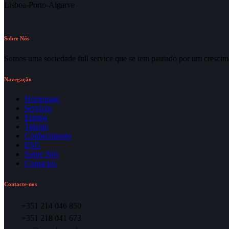
Lisboa-Porto-Algarve
Sobre Nós
Somos uma sociedade full service que se tem pautado por um crescime
Navegação
Homepage
Serviços
Equipa
Talento
Conhecimento
ESG
Sobre Nós
Contactos
Contacte-nos
+351 214 046 850
+351 218 041 673