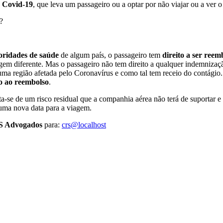
o Covid-19
, que leva um passageiro ou a optar por não viajar ou a ver 
?
toridades de saúde
de algum país, o passageiro tem
direito a ser reem
agem diferente. Mas o passageiro não tem direito a qualquer indemnizaç
uma região afetada pelo Coronavírus e como tal tem receio do contágio.
to ao reembolso
.
rata-se de um risco residual que a companhia aérea não terá de suportar 
uma nova data para a viagem.
 Advogados
para:
crs@localhost