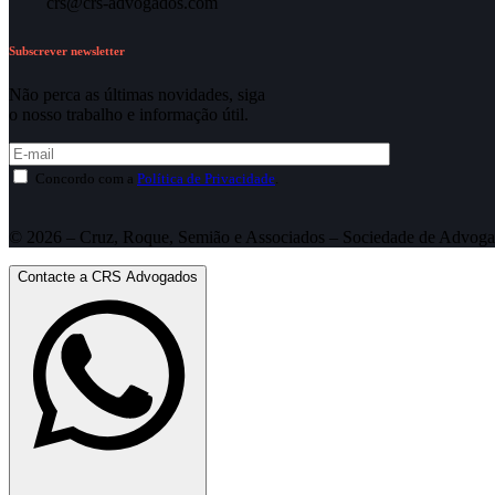
crs@crs-advogados.com
Subscrever newsletter
Não perca as últimas novidades, siga
o nosso trabalho e informação útil.
Concordo com a
Política de Privacidade
.
© 2026 – Cruz, Roque, Semião e Associados – Sociedade de Advoga
Contacte a CRS Advogados