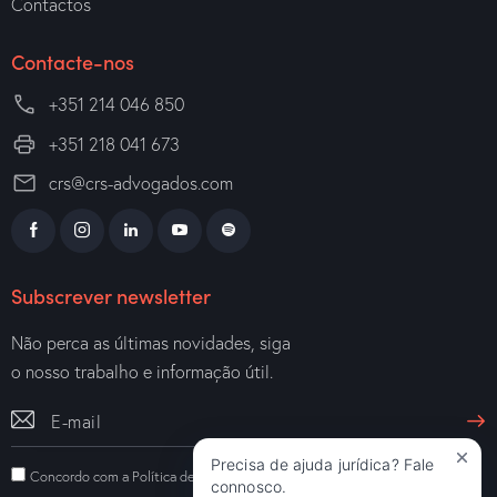
Contactos
Contacte-nos
+351 214 046 850
+351 218 041 673
crs@crs-advogados.com
Subscrever newsletter
Não perca as últimas novidades, siga
o nosso trabalho e informação útil.
Precisa de ajuda jurídica? Fale
Concordo com a
Política de Privacidade
.
connosco.