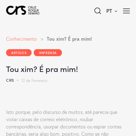
PT
Tou xim? É pra mim!
Conhecimento
>
ARTIGOS
IMPRENSA
Tou xim? É pra mim!
CRS
12 de Fevereiro
Isto porque, pelo discurso de muitos, até parecia que
violar caixas de correio eletrónico, roubar
correspondência, usurpar documentos ou espiar contas
bancárias, seria algo bom, positivo. Como se não