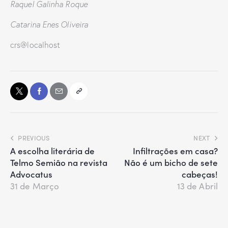
Raquel Galinha Roque
Catarina Enes Oliveira
crs@localhost
PREVIOUS
NEXT
A escolha literária de
Infiltrações em casa?
Telmo Semião na revista
Não é um bicho de sete
Advocatus
cabeças!
31 de Março
13 de Abril