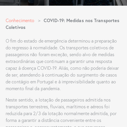
COVID-19: Medidas nos Transportes
Conhecimento
>
Coletivos
O fim do estado de emergência determinou a preparação
do regresso à normalidade. Os transportes coletivos de
passageiros não foram exceção, sendo alvo de medidas
extraordinárias que continuam a garantir uma resposta
capaz à doença COVID-19. Aliás, como não poderia deixar
de ser, atendendo à continuação do surgimento de casos
de contágio em Portugal e à imprevisibilidade quanto ao
momento final da pandemia.
Neste sentido, a lotação de passageiros admitida nos
transportes terrestres, fluviais, marítimos e aéreos foi
reduzida para 2/3 da lotação normalmente admitida, por
forma a garantir a distância conveniente entre os