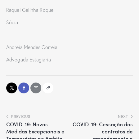
Raquel Galinha Roque
Sócia
Andreia Mendes Correia
Advogada Estagiária
PREVIOUS
NEXT
COVID-19: Novas
COVID-19: Cessação dos
Medidas Excepcionais e
contratos de
Temporárias no âmbito
arrendamento e