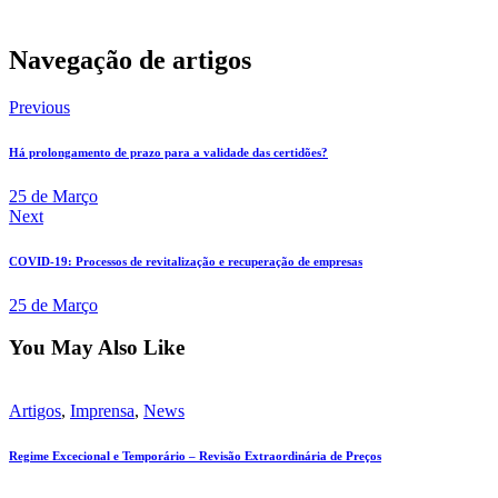
Navegação de artigos
Previous
Há prolongamento de prazo para a validade das certidões?
25 de Março
Next
COVID-19: Processos de revitalização e recuperação de empresas
25 de Março
You May Also Like
Artigos
,
Imprensa
,
News
Regime Excecional e Temporário – Revisão Extraordinária de Preços