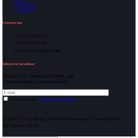
Sobre Nós
Contactos
Contacte-nos
+351 214 046 850
+351 218 041 673
crs@crs-advogados.com
Subscrever newsletter
Não perca as últimas novidades, siga
o nosso trabalho e informação útil.
Concordo com a
Política de Privacidade
.
© 2026 – Cruz, Roque, Semião e Associados – Sociedade de
Advogados, SP, RL