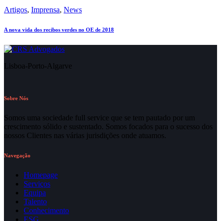
Artigos
,
Imprensa
,
News
A nova vida dos recibos verdes no OE de 2018
Lisboa-Porto-Algarve
Sobre Nós
Somos uma sociedade full service que se tem pautado por um
crescimento sólido e sustentado. Somos focados para o sucesso dos
nossos Clientes nas várias jurisdições onde atuamos.
Navegação
Homepage
Serviços
Equipa
Talento
Conhecimento
ESG