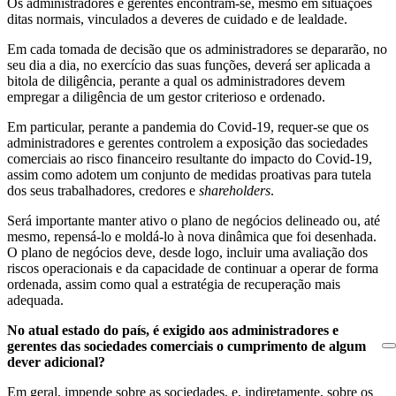
Os administradores e gerentes encontram-se, mesmo em situações
ditas normais, vinculados a deveres de cuidado e de lealdade.
Em cada tomada de decisão que os administradores se depararão, no
seu dia a dia, no exercício das suas funções, deverá ser aplicada a
bitola de diligência, perante a qual os administradores devem
empregar a diligência de um gestor criterioso e ordenado.
Em particular, perante a pandemia do Covid-19, requer-se que os
administradores e gerentes controlem a exposição das sociedades
comerciais ao risco financeiro resultante do impacto do Covid-19,
assim como adotem um conjunto de medidas proativas para tutela
dos seus trabalhadores, credores e
shareholders
.
Será importante manter ativo o plano de negócios delineado ou, até
mesmo, repensá-lo e moldá-lo à nova dinâmica que foi desenhada.
O plano de negócios deve, desde logo, incluir uma avaliação dos
riscos operacionais e da capacidade de continuar a operar de forma
ordenada, assim como qual a estratégia de recuperação mais
adequada.
No atual estado do país, é exigido aos administradores e
gerentes das sociedades comerciais o cumprimento de algum
dever adicional?
Em geral, impende sobre as sociedades, e, indiretamente, sobre os