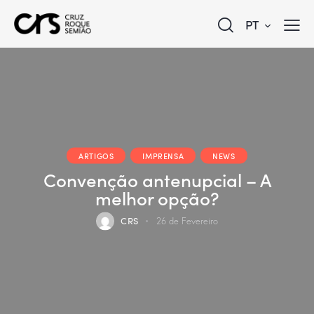
PT
ARTIGOS
IMPRENSA
NEWS
Convenção antenupcial – A
melhor opção?
CRS
26 de Fevereiro