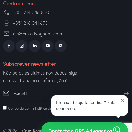
Contacte-nos
+351 214 046 850
+351 218 041 673
crs@crs-advogados.com
Subscrever newsletter
Não perca as últimas novidades, siga
o nosso trabalho e informação útil.
Precisa de ajuda jurídica? Fale
connosco.
Concordo com a
Política de Privacidade
.
Contacte a CRS Advogados
© 2026 – Cruz, Roque, Semião e Associados – Sociedade de