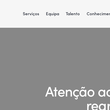
Serviços
Equipa
Talento
Conhecime
Atenção ao
reg