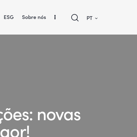
ESG
Sobre nós
PT
ções: novas
gor!