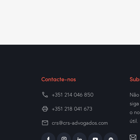
Contacte-nos
Sub
+351 214 046 850
Não 
sig
+351 218 041 673
o no
útil.
crs@crs-advogados.com