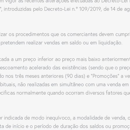
m vigor as recentes alterações efetuadas ao Decreto-Lei
, introduzidas pelo Decreto-Lei n.º 109/2019, de 14 de ag
nizar os procedimentos que os comerciantes devem cumpr
pretendem realizar vendas em saldo ou em liquidação.
icada a um preço inferior ao preço mais baixo anteriorm
 escoamento acelerado das existências (sendo que o preç
o nos três meses anteriores (90 dias) e “Promoções” a v
bituais, não realizadas em simultâneo com uma venda em 
ecificas normalmente quando ocorram diversos fatores q
 indicada de modo inequívoco, a modalidade de venda, o 
 de início e o período de duração dos saldos ou promoç