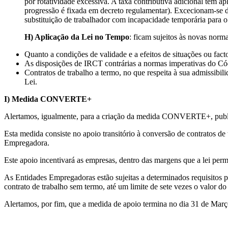
por rotatividade excessiva. A taxa contributiva adicional tem a
progressão é fixada em decreto regulamentar). Excecionam-se da 
substituição de trabalhador com incapacidade temporária para o 
H) Aplicação da Lei no Tempo
: ficam sujeitos às novas norm
Quanto a condições de validade e a efeitos de situações ou fact
As disposições de IRCT contrárias a normas imperativas do Códi
Contratos de trabalho a termo, no que respeita à sua admissibil
Lei.
I) Medida CONVERTE+
Alertamos, igualmente, para a criação da medida CONVERTE+, public
Esta medida consiste no apoio transitório à conversão de contratos d
Empregadora.
Este apoio incentivará as empresas, dentro das margens que a lei perm
As Entidades Empregadoras estão sujeitas a determinados requisitos pa
contrato de trabalho sem termo, até um limite de sete vezes o valor d
Alertamos, por fim, que a medida de apoio termina no dia 31 de Mar