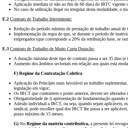
Aplicação imediata (e não ao fim de 60 dias) do IRTC vigente n
No caso de utilização ilegal ou irregular desta modalidade, o 
E.2
Contrato de Trabalho Intermitente:
Redução do período mínimo de prestação de trabalho anual de 6
Implementação da regra de que, se durante o período de inativi
empregador (que corresponde a 20% da retribuição base, se outr
E.3
Contrato de Trabalho de Muito Curta Duração:
A duração máxima deste tipo de contrato passa a ser 35 dias (
Aumento dos âmbitos sectoriais em relação aos quais esta modal
F) Regime da Contratação Coletiva
Aplicação do Princípio mais favorável ao trabalho suplementar, 
legislação em vigor;
Os IRCT que contrariem o ponto anterior, devem ser alterados n
Obrigatoriedade de i) apresentação de fundamentação quando e
Adesão individual a IRCT, ou seja, quando sejam aplicáveis, n
sindical, pode escolher qual dos IRCT lhe passa a ser aplicável
prazo máximo de 15 meses.
G)
No
Regime da matéria contributiva,
a presente lei revogo