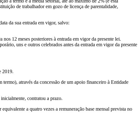
tação a termo e a média setorial, até ao máximo de 2% (e esta
stituição de trabalhador em gozo de licença de parentalidade,
data da sua entrada em vigor, salvo:
 nos 12 meses posteriores à entrada em vigor da presente lei.
porário, uns e outros celebrados antes da entrada em vigor da presente
e 2019.
em termo), através da concessão de um apoio financeiro à Entidade
inicialmente, contratou a prazo.
or equivalente a quatro vezes a remuneração base mensal prevista no