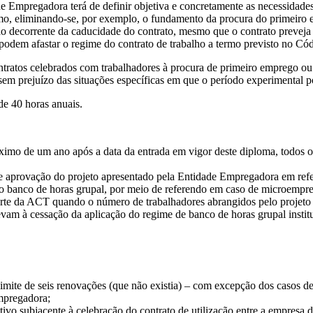
e Empregadora terá de definir objetiva e concretamente as necessidades
mo, eliminando-se, por exemplo, o fundamento da procura do primeiro
 decorrente da caducidade do contrato, mesmo que o contrato preveja 
odem afastar o regime do contrato de trabalho a termo previsto no Có
ntratos celebrados com trabalhadores à procura de primeiro emprego o
 sem prejuízo das situações específicas em que o período experimental p
e 40 horas anuais.
ximo de um ano após a data da entrada em vigor deste diploma, todos o
aprovação do projeto apresentado pela Entidade Empregadora em refer
 banco de horas grupal, por meio de referendo em caso de microempres
te da ACT quando o número de trabalhadores abrangidos pelo projeto de
am à cessação da aplicação do regime de banco de horas grupal instit
limite de seis renovações (que não existia) – com excepção dos casos de
mpregadora;
vo subjacente à celebração do contrato de utilização entre a empresa de