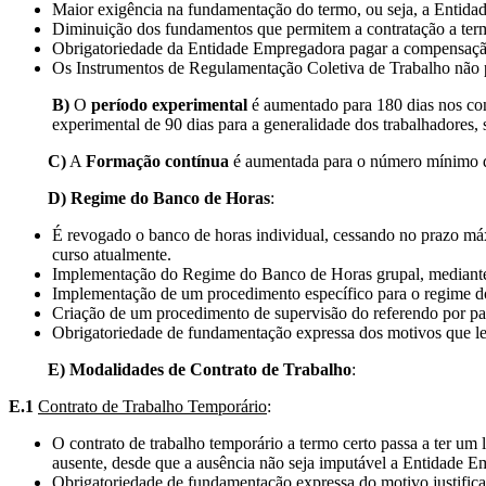
Maior exigência na fundamentação do termo, ou seja, a Entidad
Diminuição dos fundamentos que permitem a contratação a ter
Obrigatoriedade da Entidade Empregadora pagar a compensação
Os Instrumentos de Regulamentação Coletiva de Trabalho não p
B)
O
período experimental
é aumentado para 180 dias nos co
experimental de 90 dias para a generalidade dos trabalhadores,
C)
A
Formação contínua
é aumentada para o número mínimo d
D) Regime do Banco de Horas
:
É revogado o banco de horas individual, cessando no prazo má
curso atualmente.
Implementação do Regime do Banco de Horas grupal, mediante 
Implementação de um procedimento específico para o regime do
Criação de um procedimento de supervisão do referendo por par
Obrigatoriedade de fundamentação expressa dos motivos que lev
E) Modalidades de Contrato de Trabalho
:
E.1
Contrato de Trabalho Temporário
:
O contrato de trabalho temporário a termo certo passa a ter um 
ausente, desde que a ausência não seja imputável a Entidade E
Obrigatoriedade de fundamentação expressa do motivo justificati