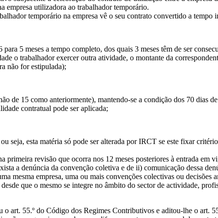
a empresa utilizadora ao trabalhador temporário.
trabalhador temporário na empresa vê o seu contrato convertido a tempo 
 para 5 meses a tempo completo, dos quais 3 meses têm de ser consecu
dade o trabalhador exercer outra atividade, o montante da corresponden
a não for estipulada);
e não de 15 como anteriormente), mantendo-se a condição dos 70 dias d
idade contratual pode ser aplicada;
ou seja, esta matéria só pode ser alterada por IRCT se este fixar critér
a primeira revisão que ocorra nos 12 meses posteriores à entrada em vig
xista a denúncia da convenção coletiva e de ii) comunicação dessa den
uma mesma empresa, uma ou mais convenções colectivas ou decisões arbi
, desde que o mesmo se integre no âmbito do sector de actividade, profi
u o art. 55.º do Código dos Regimes Contributivos e aditou-lhe o art. 5