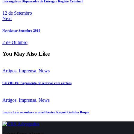
Estrangeiros Dispensados de Entregar Registo Criminal
12 de Setembro
Next
Newsletter Setembro 2019
2 de Outubro
You May Also Like
Artigos
,
Imprensa
,
News
COVID-19: Pagamento de serviços com cartões
Artigos
,
Imprensa
,
News
InspiraLaw reconhece a nível ibérico Raquel Galinha Roque