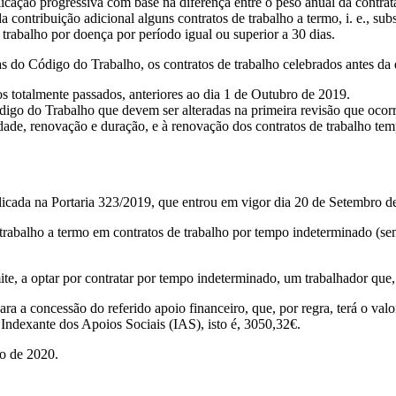
plicação progressiva com base na diferença entre o peso anual da contra
contribuição adicional alguns contratos de trabalho a termo, i. e., sub
trabalho por doença por período igual ou superior a 30 dias.
as do Código do Trabalho, os contratos de trabalho celebrados antes da 
os totalmente passados, anteriores ao dia 1 de Outubro de 2019.
go do Trabalho que devem ser alteradas na primeira revisão que ocorra
idade, renovação e duração, e à renovação dos contratos de trabalho tem
ada na Portaria 323/2019, que entrou em vigor dia 20 de Setembro d
e trabalho a termo em contratos de trabalho por tempo indeterminado (s
ite, a optar por contratar por tempo indeterminado, um trabalhador que, 
ra a concessão do referido apoio financeiro, que, por regra, terá o val
o Indexante dos Apoios Sociais (IAS), isto é, 3050,32€.
ço de 2020.